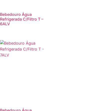
Bebedouro Água
Refrigerada C/Filtro T –
6ALV
Promoção!
Bebedouro Água