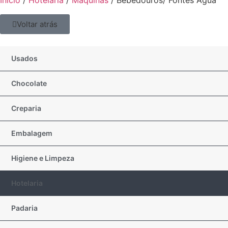
Início
/
Hotelaria
/
Máquinas
/ Bebedouros/ Fontes Água
Voltar atrás
Usados
Chocolate
Creparia
Embalagem
Higiene e Limpeza
Hotelaria
Padaria