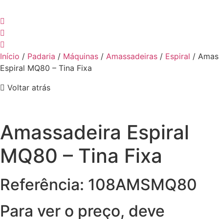
Início
/
Padaria
/
Máquinas
/
Amassadeiras
/
Espiral
/ Amas
Espiral MQ80 – Tina Fixa
Voltar atrás
Amassadeira Espiral
MQ80 – Tina Fixa
Referência: 108AMSMQ80
Para ver o preço, deve