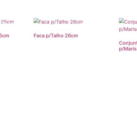
romoção!
Promoção!
25cm
Faca p/Talho 26cm
Conjunt
p/Mari