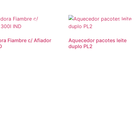
Promoção!
Promoção
ra Fiambre c/ Afiador
Aquecedor pacotes leite
D
duplo PL2