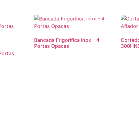
romoção!
Promoção!
Bancada Frigorífica Inox – 4
Cortado
Portas Opacas
300I IN
Portas