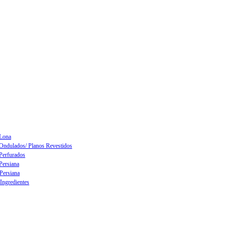
 Lona
 Ondulados/ Planos Revestidos
 Perfurados
Persiana
 Persiana
Ingredientes