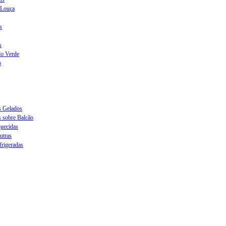
 Louça
s
s
do Verde
o
s Gelados
s sobre Balcão
quecidas
utras
frigeradas