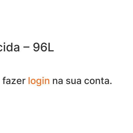
cida – 96L
 fazer
login
na sua conta.