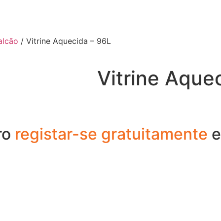
alcão
/ Vitrine Aquecida – 96L
Vitrine Aque
ro
registar-se gratuitamente
e