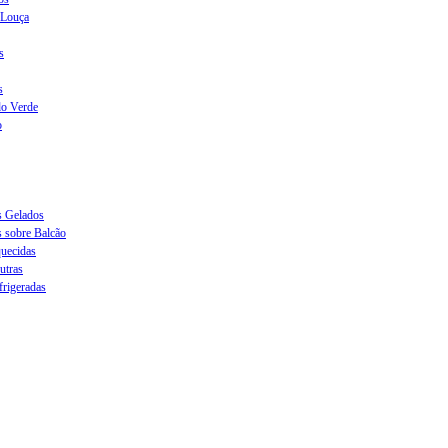
 Louça
s
s
do Verde
o
s Gelados
s sobre Balcão
quecidas
utras
frigeradas