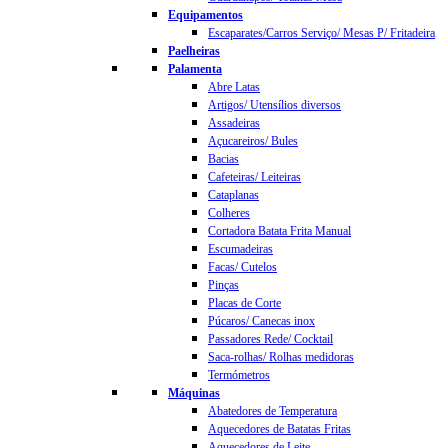
Equipamentos
Escaparates/Carros Serviço/ Mesas P/ Fritadeira
Paelheiras
Palamenta
Abre Latas
Artigos/ Utensílios diversos
Assadeiras
Açucareiros/ Bules
Bacias
Cafeteiras/ Leiteiras
Cataplanas
Colheres
Cortadora Batata Frita Manual
Escumadeiras
Facas/ Cutelos
Pinças
Placas de Corte
Púcaros/ Canecas inox
Passadores Rede/ Cocktail
Saca-rolhas/ Rolhas medidoras
Termómetros
Máquinas
Abatedores de Temperatura
Aquecedores de Batatas Fritas
Aquecedores de Leite