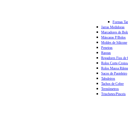
Formas Tar
Jarras Medidoras
Marcadores de Bol
Máscaras P/Bolos
Moldes de Silicone
Peneiras
Raspas
Regadores Fios de
Rolos Corte-Croiss
Rolos Massa Rilene
Sacos de Pasteleiro
Tabuleiros
Tachos de Cobre
Termómetros
Trinchetes/Pinceis