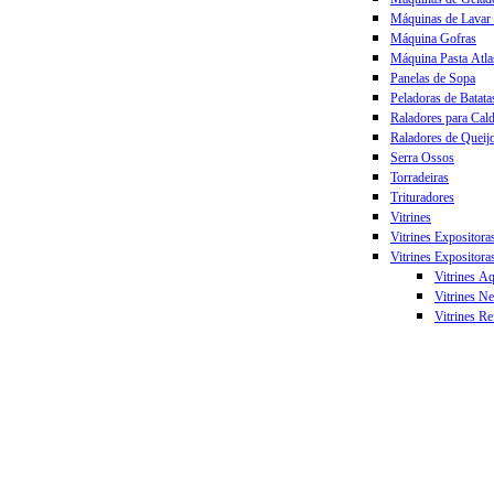
Máquinas de Lavar
Máquina Gofras
Máquina Pasta Atla
Panelas de Sopa
Peladoras de Batata
Raladores para Cal
Raladores de Queij
Serra Ossos
Torradeiras
Trituradores
Vitrines
Vitrines Expositora
Vitrines Expositora
Vitrines A
Vitrines Ne
Vitrines Re