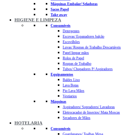
Máquinas Embalar/ Seladoras
Sacos Papel
Take away
HIGIENE E LIMPEZA
Consumíveis
Detergentes
Escovas/ Espanadores balção
Escovilhões
Luvas/ Roupas de Trabalho Descartáveis
Papel limpar mãos
Rolos de Papel
Roupas de Trabalho
Tubos/ Chupadores P/ Aspiradores
Equipamentos
Baldes Lixo
Lava Botas
Pio Lava Mãos
Vestiarios
Máquinas
Aspiradores/ Sopradores/ Lavadoras
Eletrocaçador de Insectos/ Mata Moscas
Secadores de Mãos
HOTELARIA
Consumíveis
Guardanapos/ Toalhas Mesa