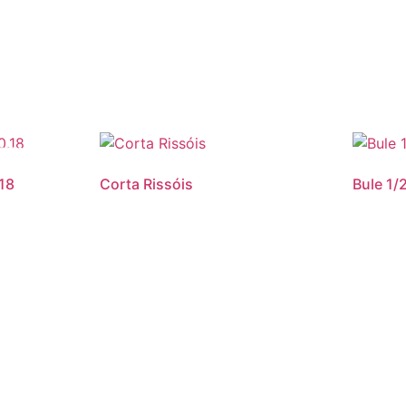
romoção!
18
Corta Rissóis
Bule 1/