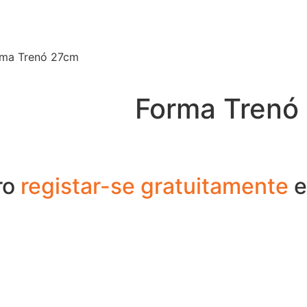
rma Trenó 27cm
Forma Trenó
ro
registar-se gratuitamente
e