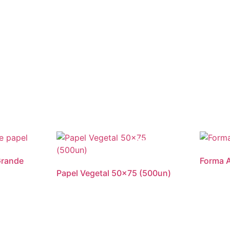
Promoção!
Grande
Forma A
Papel Vegetal 50×75 (500un)