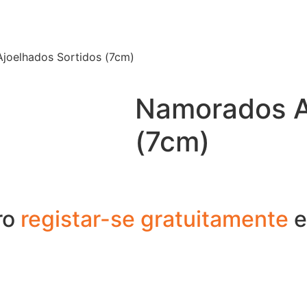
joelhados Sortidos (7cm)
Namorados A
(7cm)
ro
registar-se gratuitamente
e